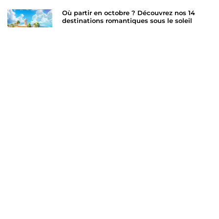
Où partir en octobre ? Découvrez nos 14
destinations romantiques sous le soleil
5 juin 2024
Les hébergements biker-friendly de la Route
66 : notre sélection pour votre road trip en
Harley
5 mai 2024
10 destinations où aller en Grèce : Chios,
entre villages médiévaux et plages
paradisiaques
23 avril 2024